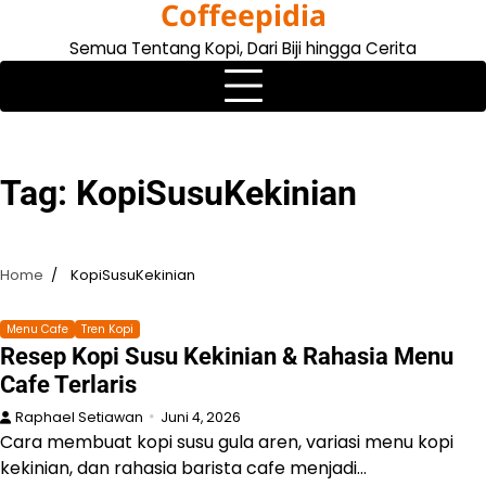
Coffeepidia
Skip
to
Semua Tentang Kopi, Dari Biji hingga Cerita
content
Tag:
KopiSusuKekinian
Home
KopiSusuKekinian
Menu Cafe
Tren Kopi
Resep Kopi Susu Kekinian & Rahasia Menu
Cafe Terlaris
Raphael Setiawan
Juni 4, 2026
Cara membuat kopi susu gula aren, variasi menu kopi
kekinian, dan rahasia barista cafe menjadi…