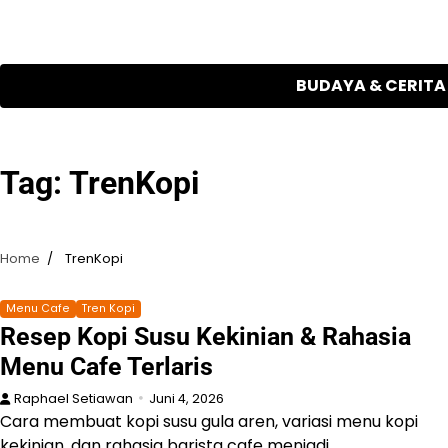
Skip
to
content
BUDAYA & CERITA
Tag:
TrenKopi
Home
TrenKopi
Menu Cafe
Tren Kopi
Resep Kopi Susu Kekinian & Rahasia
Menu Cafe Terlaris
Raphael Setiawan
Juni 4, 2026
Cara membuat kopi susu gula aren, variasi menu kopi
kekinian, dan rahasia barista cafe menjadi…