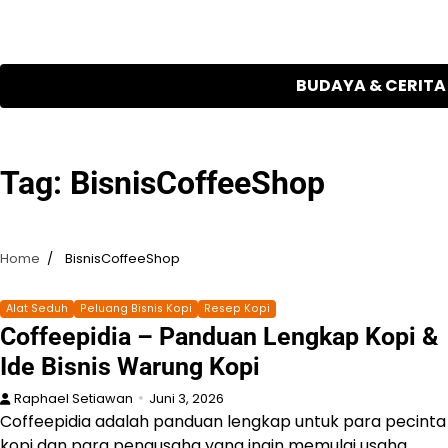
Skip
to
content
BUDAYA & CERITA
Tag:
BisnisCoffeeShop
Home
BisnisCoffeeShop
Alat Seduh
Peluang Bisnis Kopi
Resep Kopi
Coffeepidia – Panduan Lengkap Kopi &
Ide Bisnis Warung Kopi
Raphael Setiawan
Juni 3, 2026
Coffeepidia adalah panduan lengkap untuk para pecinta
kopi dan para pengusaha yang ingin memulai usaha…