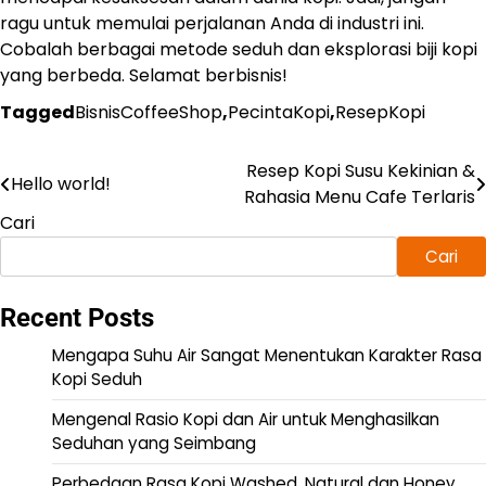
ragu untuk memulai perjalanan Anda di industri ini.
Cobalah berbagai metode seduh dan eksplorasi biji kopi
yang berbeda. Selamat berbisnis!
Tagged
BisnisCoffeeShop
,
PecintaKopi
,
ResepKopi
Resep Kopi Susu Kekinian &
Navigasi
Hello world!
Rahasia Menu Cafe Terlaris
pos
Cari
Cari
Recent Posts
Mengapa Suhu Air Sangat Menentukan Karakter Rasa
Kopi Seduh
Mengenal Rasio Kopi dan Air untuk Menghasilkan
Seduhan yang Seimbang
Perbedaan Rasa Kopi Washed, Natural dan Honey