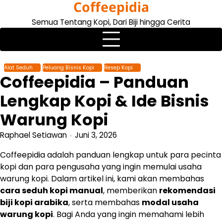
Coffeepidia
Skip
to
Semua Tentang Kopi, Dari Biji hingga Cerita
content
Alat Seduh
Peluang Bisnis Kopi
Resep Kopi
Coffeepidia – Panduan
Lengkap Kopi & Ide Bisnis
Warung Kopi
Raphael Setiawan
Juni 3, 2026
Coffeepidia adalah panduan lengkap untuk para pecinta
kopi dan para pengusaha yang ingin memulai usaha
warung kopi. Dalam artikel ini, kami akan membahas
cara seduh kopi manual
, memberikan
rekomendasi
biji kopi arabika
, serta membahas
modal usaha
warung kopi
. Bagi Anda yang ingin memahami lebih