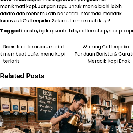
menikmati kopi. Jangan ragu untuk menjelajahi lebih
dalam dan menemukan berbagai informasi menarik
lainnya di Coffeepidia. Selamat menikmati kopi!
Tagged
barista
,
biji kopi
,
cafe hits
,
coffee shop
,
resep kopi
Bisnis kopi kekinian, modal
Warung Coffeepidia:
Navigasi
membuat cafe, menu kopi
Panduan Barista & Cara
pos
terlaris
Meracik Kopi Enak
Related Posts